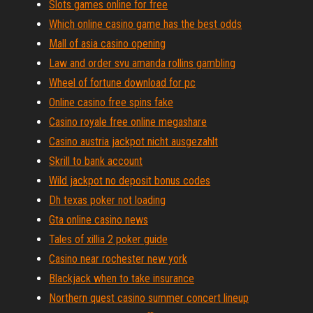
Slots games online for free
Which online casino game has the best odds
Mall of asia casino opening
Law and order svu amanda rollins gambling
Wheel of fortune download for pc
Online casino free spins fake
Casino royale free online megashare
Casino austria jackpot nicht ausgezahlt
Skrill to bank account
Wild jackpot no deposit bonus codes
Dh texas poker not loading
Gta online casino news
Tales of xillia 2 poker guide
Casino near rochester new york
Blackjack when to take insurance
Northern quest casino summer concert lineup