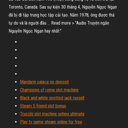
Toronto, Canada. Sau sự kiện 30 tháng 4, Nguyễn Ngọc Ngạn
đã bị đi tập trung học tập cải tạo. Năm 1978, ông được thả
tự do và là người đầu … Read more » "Audio Truyện ngắn
Nguyễn Ngọc Ngạn hay nhất."
Mandarin palace no deposit
Champions of rome slot machine
Black and white spotted jack russell
Steam 5 friend slot bonus
Trucchi slot machine sphinx ultimate
Play tv game shows online for free